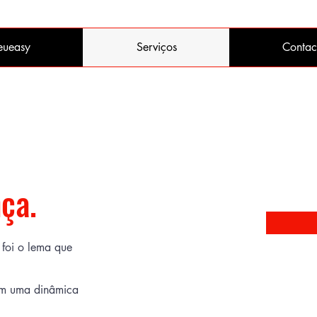
eueasy
Serviços
Contac
ça.
 foi o lema que
om uma dinâmica