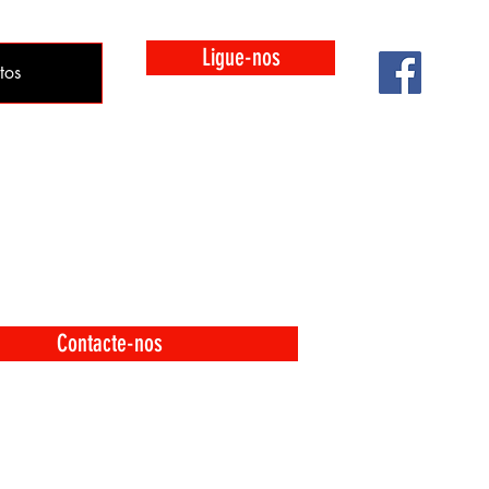
Ligue-nos
tos
Contacte-nos