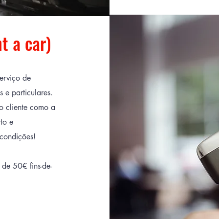
t a car)
serviço de
s e particulares.
o cliente como a
to e
condições!
 de 50€ fins-de-